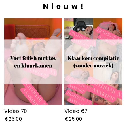
Nieuw!
Video 70
Video 67
Normale
€25,00
Normale
€25,00
prijs
prijs