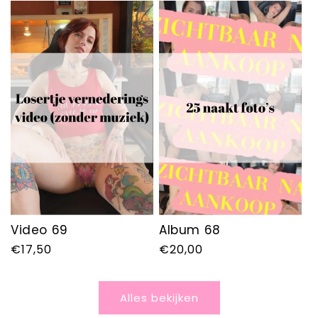
Video 69
Album 68
Normale
€17,50
Normale
€20,00
prijs
prijs
Alles bekijken